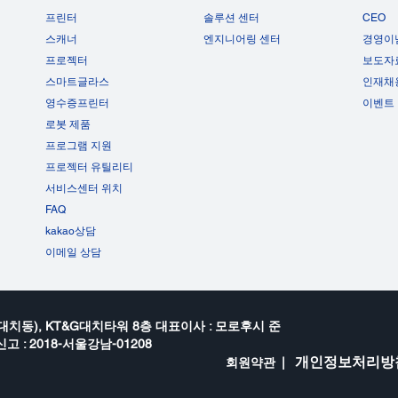
프린터
솔루션 센터
CEO
스캐너
엔지니어링 센터
경영이
프로젝터
보도자
스마트글라스
인재채
영수증프린터
이벤트
로봇 제품
프로그램 지원
프로젝터 유틸리티
서비스센터 위치
FAQ
kakao상담
이메일 상담
대치동), KT&G대치타워 8층 대표이사 : 모로후시 준
고 : 2018-서울강남-01208
개인정보처리방
회원약관