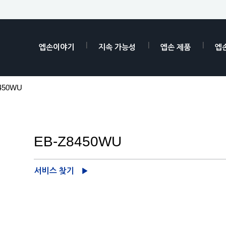
엡손이야기
지속 가능성
엡손 제품
엡
450WU
EB-Z8450WU
서비스 찾기