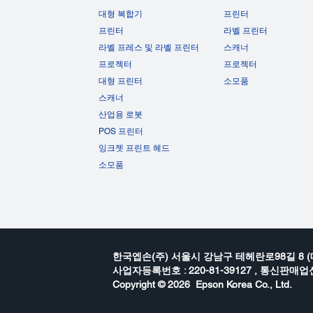
대형 복합기
프린터
프린터
라벨 프린터
라벨 프레스 및 라벨 프린터
스캐너
프로젝터
프로젝터
대형 프린터
소모품
스캐너
산업용 로봇
POS 프린터
잉크젯 프린트 헤드
소모품
한국엡손(주) 서울시 강남구 테헤란로98길 8 (
사업자등록번호 : 220-81-39127 , 통신판매업신
Copyright ©
2026 Epson Korea Co., Ltd.