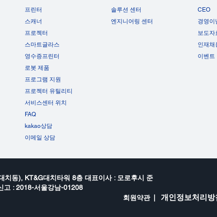
프린터
솔루션 센터
CEO
스캐너
엔지니어링 센터
경영이
프로젝터
보도자
스마트글라스
인재채
영수증프린터
이벤트
로봇 제품
프로그램 지원
프로젝터 유틸리티
서비스센터 위치
FAQ
kakao상담
이메일 상담
대치동), KT&G대치타워 8층 대표이사 : 모로후시 준
고 : 2018-서울강남-01208
개인정보처리방
회원약관