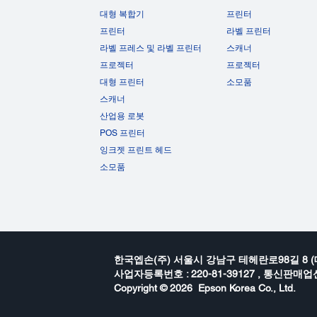
대형 복합기
프린터
프린터
라벨 프린터
라벨 프레스 및 라벨 프린터
스캐너
프로젝터
프로젝터
대형 프린터
소모품
스캐너
산업용 로봇
POS 프린터
잉크젯 프린트 헤드
소모품
한국엡손(주) 서울시 강남구 테헤란로98길 8 (
사업자등록번호 : 220-81-39127 , 통신판매업신
Copyright ©
2026 Epson Korea Co., Ltd.