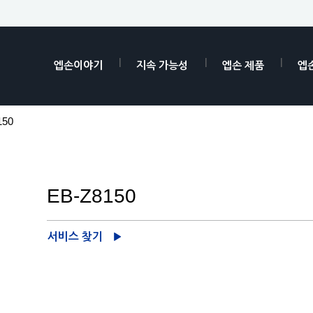
엡손이야기
지속 가능성
엡손 제품
엡
150
EB-Z8150
서비스 찾기