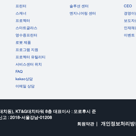
프린터
솔루션 센터
CEO
스캐너
엔지니어링 센터
경영이
프로젝터
보도자
스마트글라스
인재채
영수증프린터
이벤트
로봇 제품
프로그램 지원
프로젝터 유틸리티
서비스센터 위치
FAQ
kakao상담
이메일 상담
대치동), KT&G대치타워 8층 대표이사 : 모로후시 준
고 : 2018-서울강남-01208
개인정보처리방
회원약관