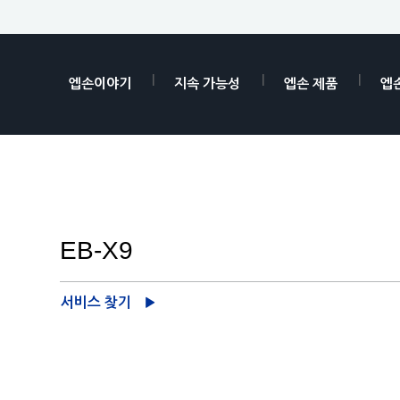
엡손이야기
지속 가능성
엡손 제품
엡
EB-X9
서비스 찾기