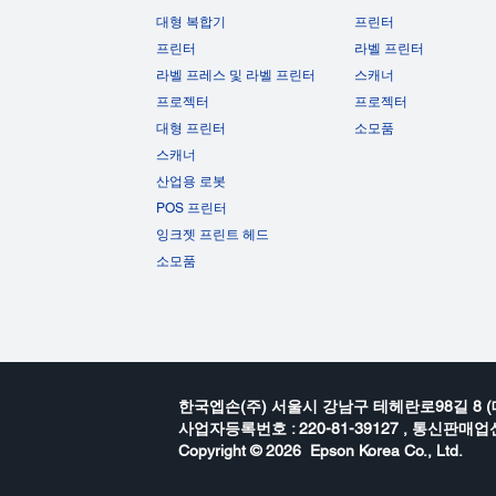
대형 복합기
프린터
프린터
라벨 프린터
라벨 프레스 및 라벨 프린터
스캐너
프로젝터
프로젝터
대형 프린터
소모품
스캐너
산업용 로봇
POS 프린터
잉크젯 프린트 헤드
소모품
한국엡손(주) 서울시 강남구 테헤란로98길 8 (
사업자등록번호 : 220-81-39127 , 통신판매업신
Copyright ©
2026 Epson Korea Co., Ltd.