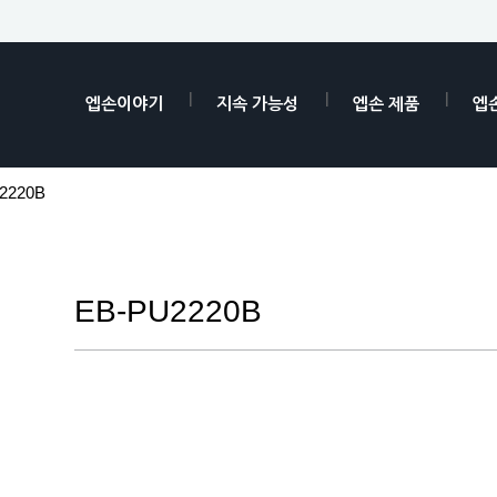
엡손이야기
지속 가능성
엡손 제품
엡
2220B
EB-PU2220B