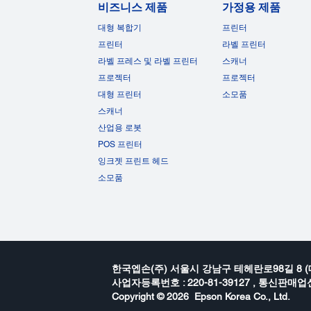
비즈니스 제품
가정용 제품
대형 복합기
프린터
프린터
라벨 프린터
라벨 프레스 및 라벨 프린터
스캐너
프로젝터
프로젝터
대형 프린터
소모품
스캐너
산업용 로봇
POS 프린터
잉크젯 프린트 헤드
소모품
한국엡손(주) 서울시 강남구 테헤란로98길 8 (
사업자등록번호 : 220-81-39127 , 통신판매업신
Copyright ©
2026 Epson Korea Co., Ltd.