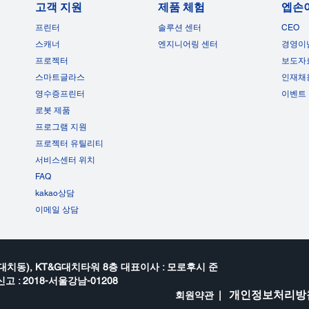
고객 지원
제품 체험
엡손
프린터
솔루션 센터
CEO
스캐너
엔지니어링 센터
경영이
프로젝터
보도자
스마트글라스
인재채
영수증프린터
이벤트
로봇 제품
프로그램 지원
프로젝터 유틸리티
서비스센터 위치
FAQ
kakao상담
이메일 상담
대치동), KT&G대치타워 8층 대표이사 : 모로후시 준
고 : 2018-서울강남-01208
개인정보처리방
회원약관