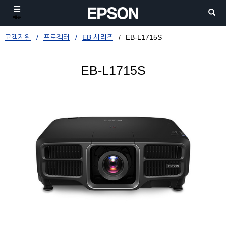
메뉴
고객지원
프로젝터
EB 시리즈
EB-L1715S
EB-L1715S