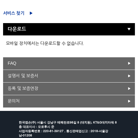
서비스 찾기
다운로드
모바일 장치에서는 다운로드할 수 없습니다.
FAQ
설명서 및 보증서
등록 및 보증연장
문의처
한국엡손(주) 서울시 강남구 테헤란로98길 8 (대치동), KT&G대치타워 8
층 대표이사 : 모로후시 준
사업자등록번호 : 220-81-39127 , 통신판매업신고 : 2018-서울강
남-01208