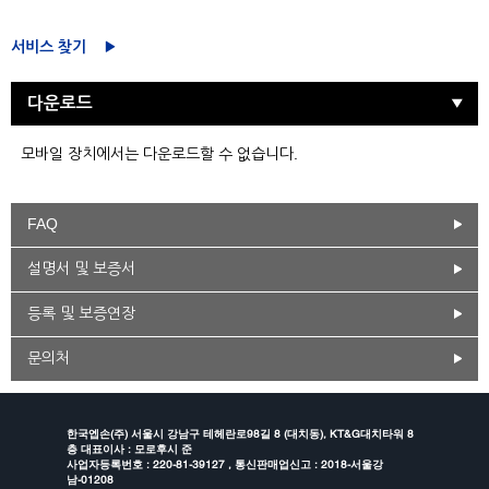
서비스 찾기
다운로드
모바일 장치에서는 다운로드할 수 없습니다.
FAQ
설명서 및 보증서
등록 및 보증연장
문의처
한국엡손(주) 서울시 강남구 테헤란로98길 8 (대치동), KT&G대치타워 8
층 대표이사 : 모로후시 준
사업자등록번호 : 220-81-39127 , 통신판매업신고 : 2018-서울강
남-01208