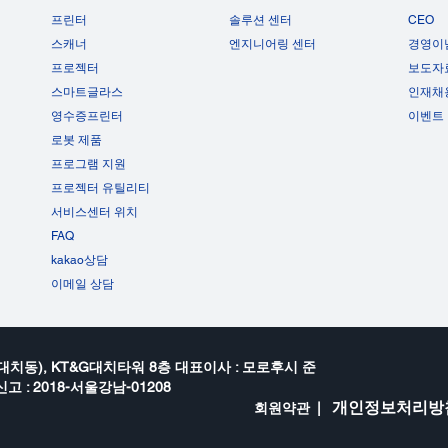
프린터
솔루션 센터
CEO
스캐너
엔지니어링 센터
경영이
프로젝터
보도자
스마트글라스
인재채
영수증프린터
이벤트
로봇 제품
프로그램 지원
프로젝터 유틸리티
서비스센터 위치
FAQ
kakao상담
이메일 상담
대치동), KT&G대치타워 8층 대표이사 : 모로후시 준
고 : 2018-서울강남-01208
개인정보처리방
회원약관