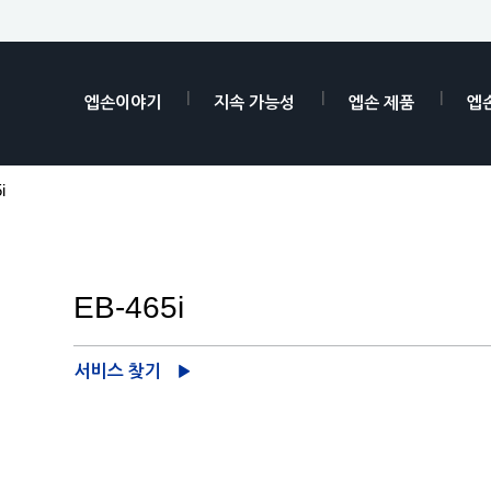
엡손이야기
지속 가능성
엡손 제품
엡
i
EB-465i
서비스 찾기