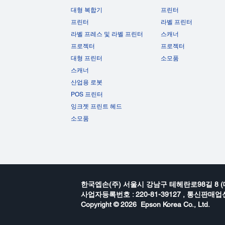
대형 복합기
프린터
프린터
라벨 프린터
라벨 프레스 및 라벨 프린터
스캐너
프로젝터
프로젝터
대형 프린터
소모품
스캐너
산업용 로봇
POS 프린터
잉크젯 프린트 헤드
소모품
한국엡손(주) 서울시 강남구 테헤란로98길 8 (
사업자등록번호 : 220-81-39127 , 통신판매업신
Copyright ©
2026 Epson Korea Co., Ltd.