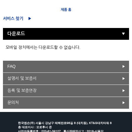
제품 홈
서비스 찾기
다운로드
모바일 장치에서는 다운로드할 수 없습니다.
FAQ
설명서 및 보증서
등록 및 보증연장
문의처
한국엡손(주) 서울시 강남구 테헤란로98길 8 (대치동), KT&G대치타워 8
층 대표이사 : 모로후시 준
사업자등록번호 : 220-81-39127 , 통신판매업신고 : 2018-서울강