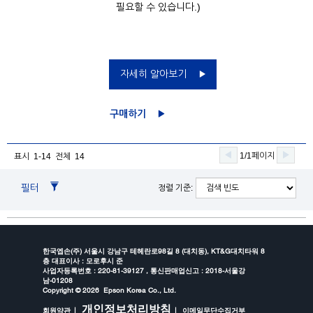
필요할 수 있습니다.)
자세히 알아보기
구매하기
1/1페이지
표시 1-14 전체 14
필터
정렬 기준:
한국엡손(주) 서울시 강남구 테헤란로98길 8 (대치동), KT&G대치타워 8
층 대표이사 : 모로후시 준
사업자등록번호 : 220-81-39127 , 통신판매업신고 : 2018-서울강
남-01208
Copyright ©
2026 Epson Korea Co., Ltd.
개인정보처리방침
회원약관
이메일무단수집거부