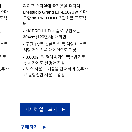
다
라이프 스타일에 즐거움을 더하다
W 스마
Lifestudio Grand EH-LS670W 스마
프로젝
트한 4K PRO UHD 초단초점 프로젝
터
는
- 4K PRO UHD 기술로 구현하는
304cm(120인치) 대화면
 스트
- 구글 TV로 넷플릭스 등 다양한 스트
리밍 컨텐츠를 대화면으로 감상
밝기로
- 3,600lm의 컬러밝기와 백색밝기로
낮 시간에도 선명한 감상
풍부하
- 보스 사운드 기술을 탑재하여 풍부하
고 균형잡인 사운드 감상
자세히 알아보기
구매하기