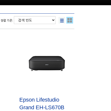
정렬 기준:
Epson Lifestudio
Grand EH-LS670B