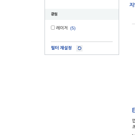
지
광원
레이저
(5)
필터 재설정
-