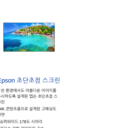
Epson 초단초점 스크린
밝은 환경에서도 아름다운 이미지를
투사하도록 설계된 엡손 초단초점 스
크린
- 4K 콘텐츠용으로 설계된 고해상도
화면
- 슈퍼와이드 178도 시야각