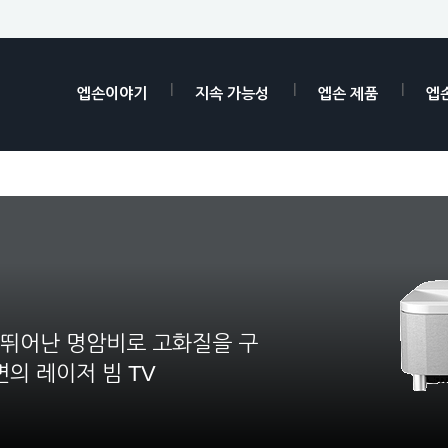
엡손이야기
지속 가능성
엡손 제품
엡
 뛰어난 명암비로 고화질을 구
의 레이저 빔 TV