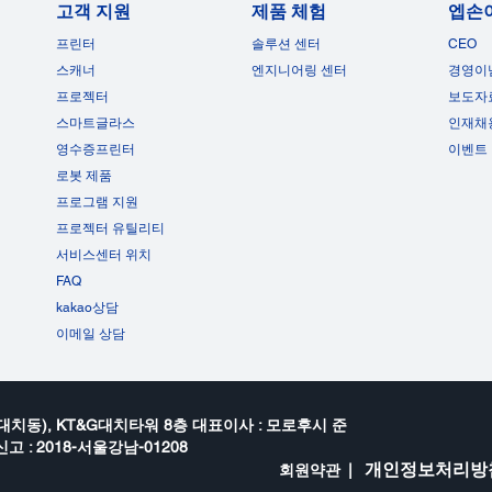
고객 지원
제품 체험
엡손
프린터
솔루션 센터
CEO
스캐너
엔지니어링 센터
경영이
프로젝터
보도자
스마트글라스
인재채
영수증프린터
이벤트
로봇 제품
프로그램 지원
프로젝터 유틸리티
서비스센터 위치
FAQ
kakao상담
이메일 상담
대치동), KT&G대치타워 8층 대표이사 : 모로후시 준
고 : 2018-서울강남-01208
개인정보처리방
회원약관