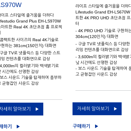
LS970W
라이프 스타일에 즐거움을 더하
Lifestudio Grand EH-LS670
라이프 스타일에 즐거움을 더하다
트한 4K PRO UHD 초단초점 
ifestudio Grand Plus EH-LS970W
터
마트한 Real 4K 초단초점 홈 프로젝
- 4K PRO UHD 기술로 구현하
터
304cm(120인치) 대화면
 콤팩트한 사이즈의 Real 4K기술로
- 구글 TV로 넷플릭스 등 다양한
현하는 381cm(150인치) 대화면
리밍 컨텐츠를 대화면으로 감상
- 구글 TV로 넷플릭스 등 다양한 스트
- 3,600lm의 컬러밝기와 백색
리밍 컨텐츠를 대화면으로 감상
낮 시간에도 선명한 감상
 4,000lm의 컬러밝기와 백색밝기로
- 보스 사운드 기술을 탑재하여 
낮 시간에도 선명한 감상
고 균형잡인 사운드 감상
- 보스 사운드 기술을 탑재하여 풍부하
고 균형잡인 사운드 감상
자세히 알아보기
자세히 알아보기
구매하기
매하기