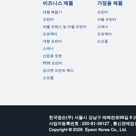
비즈니스 제품
가정용 제품
대형 복합기
프린터
프린터
라벨 프린터
라벨 프레스 및 라벨 프린터
스캐너
프로젝터
프로젝터
대형 프린터
소모품
스캐너
산업용 로봇
POS 프린터
잉크젯 프린트 헤드
소모품
한국엡손(주) 서울시 강남구 테헤란로98길 8 (
사업자등록번호 : 220-81-39127 , 통신판매업신
Copyright ©
2026 Epson Korea Co., Ltd.