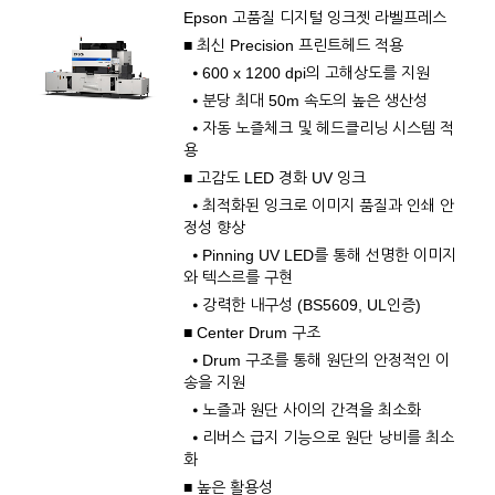
Epson 고품질 디지털 잉크젯 라벨프레스
■ 최신 Precision 프린트헤드 적용
⦁ 600 x 1200 dpi의 고해상도를 지원
⦁ 분당 최대 50m 속도의 높은 생산성
⦁ 자동 노즐체크 및 헤드클리닝 시스템 적
용
■ 고감도 LED 경화 UV 잉크
⦁ 최적화된 잉크로 이미지 품질과 인쇄 안
정성 향상
⦁ Pinning UV LED를 통해 선명한 이미지
와 텍스르를 구현
⦁ 강력한 내구성 (BS5609, UL인증)
■ Center Drum 구조
⦁ Drum 구조를 통해 원단의 안정적인 이
송을 지원
⦁ 노즐과 원단 사이의 간격을 최소화
⦁ 리버스 급지 기능으로 원단 낭비를 최소
화
■ 높은 활용성